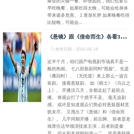
聚会的关键一餐。即便如此，我们也要尽
早吃晚餐，如果吃得太晚，可能会给身体
带来诸多危害。 1 逐渐长胖 如果晚餐吃得
比较晚，可能会...
《
悬镜》跟《借命而生》各看3集, 一个用爱注水, 一个用尺度写实
发布日期：2025-05-19
近半个月，咱们国产电视剧市场真不是一
般的热闹。 七八部新剧同时“甩脸”。 先是
《雁回时》、《无忧渡》来上那么一波古
装剧。 接着悬疑剧。 如《棋士》《乌云之
上》。 开播没几天，全都走起了超前点
播。 将观众打了个措手不及。 毫无追剧
感。 或许是知道观众们势必对悬疑题材意
犹未尽。 又甩出了《悬镜》和《借命而
生》。 几乎同期开播，前后脚。 前者是老
戏骨任达华领演技派主演，后者则是秦
昊。 但从剧名就能知道一二。 皆是悬疑路