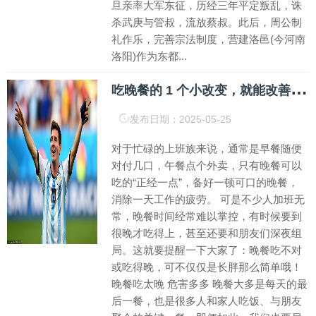
旦亲率大军东征，历经三年平定叛乱，诛
杀武庚与管叔，流放蔡叔。此后，周公制
礼作乐，完善宗法制度，营建洛邑(今河南
洛阳)作为东都...
吃
晚餐的 1 个小改变，就能改善脂肪肝？！后悔知道的太晚……
发布日期：2025-05-25
对于忙碌的上班族来说，通常是早餐随便
对付几口，午餐点个外卖，只有晚餐可以
吃的“正经一点”，备好一顿可口的晚餐，
消除一天工作的疲劳。 可是不少人加班无
常，晚餐时间经常难以掌控，有时候要到
很晚才吃得上，甚至还要和朋友们深夜组
局。这就要提醒一下大家了：晚餐吃不对
或吃得晚，可不仅仅是长胖那么简单哦！
晚餐吃太晚 危害多多 晚餐大多是每天的最
后一餐，也是很多人和家人吃饭、与朋友