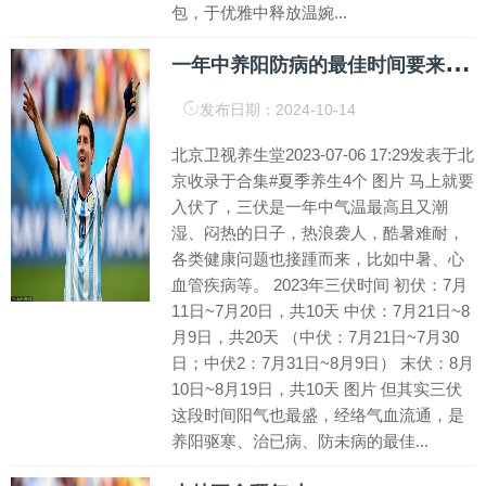
包，于优雅中释放温婉...
一
年中养阳防病的最佳时间要来了！收好这份三伏天养生秘笈，错过再等一年
发布日期：2024-10-14
北京卫视养生堂2023-07-06 17:29发表于北
京收录于合集#夏季养生4个 图片 马上就要
入伏了，三伏是一年中气温最高且又潮
湿、闷热的日子，热浪袭人，酷暑难耐，
各类健康问题也接踵而来，比如中暑、心
血管疾病等。 2023年三伏时间 初伏：7月
11日~7月20日，共10天 中伏：7月21日~8
月9日，共20天 （中伏：7月21日~7月30
日；中伏2：7月31日~8月9日） 末伏：8月
10日~8月19日，共10天 图片 但其实三伏
这段时间阳气也最盛，经络气血流通，是
养阳驱寒、治已病、防未病的最佳...