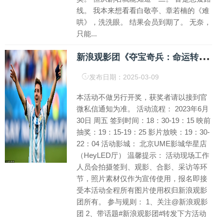
线。 我本来想看看白敬亭、章若楠的《难
哄》，洗洗眼。 结果会员到期了。 无奈，
只能...
新
浪观影团《夺宝奇兵：命运转盘》免费抢票
发布日期：2025-03-09
本活动不做另行开奖，获奖者请以接到官
微私信通知为准。 活动流程： 2023年6月
30日 周五 签到时间：18：30-19：15 映前
抽奖：19：15-19：25 影片放映：19：30-
22：04 活动影城： 北京UME影城华星店
（HeyLED厅） 温馨提示： 活动现场工作
人员会拍摄签到、观影、合影、采访等环
节，照片素材仅作为宣传使用，报名即接
受本活动全程所有图片使用权归新浪观影
团所有。 参与规则： 1、关注@新浪观影
团 2、带话题#新浪观影团#转发下方活动