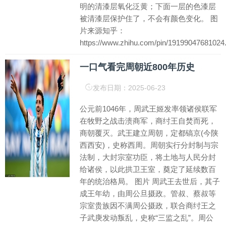
明的清漆层氧化泛黄；下面一层的色漆层
被清漆层保护住了，不会有颜色变化。 图
片来源知乎：
https://www.zhihu.com/pin/19199047681024.
一口气看完周朝近800年历史
发布日期：2025-06-23
公元前1046年，周武王姬发率领诸侯联军
在牧野之战击溃商军，商纣王自焚而死，
商朝覆灭。武王建立周朝，定都镐京(今陕
西西安)，史称西周。周朝实行分封制与宗
法制，大封宗室功臣，将土地与人民分封
给诸侯，以此拱卫王室，奠定了延续数百
年的统治格局。 图片 周武王去世后，其子
成王年幼，由周公旦摄政。管叔、蔡叔等
宗室贵族因不满周公摄政，联合商纣王之
子武庚发动叛乱，史称“三监之乱”。周公