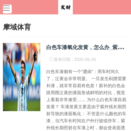
摩域体育
白
色车漆氧化发黄，怎么办_紫外线_抛光_pin
发布日期：2025-06-26
白色车漆都有一个“通病”：用车时间久
了，泛黄会非常明显。 一旦发生剐蹭需要
补漆，就非常容易有色差！新补的白色会
跟周围泛黄的漆面形成鲜明的对比，视觉
上看着非常难受…… 为什么白色车漆容易
发黄？ 车漆发黄主要是由于紫外线长期照
射导致的漆面氧化： 不管是什么颜色的车
漆，当汽车长时间在户外行驶或停车，紫
外线长期照射在车漆上时，都会使表面透